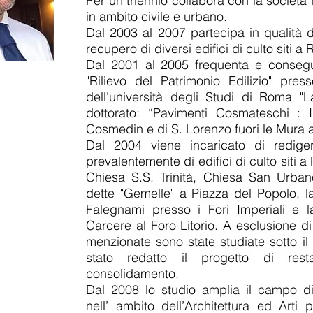
Per un triennio collabora con la societ
in ambito civile e urbano.
Dal 2003 al 2007 partecipa in qualità di
recupero di diversi edifici di culto siti a
Dal 2001 al 2005 frequenta e consegue
"Rilievo del Patrimonio Edilizio" pres
dell'università degli Studi di Roma "
dottorato: “Pavimenti Cosmateschi : 
Cosmedin e di S. Lorenzo fuori le Mura
Dal 2004 viene incaricato di redigere d
prevalentemente di edifici di culto siti 
Chiesa S.S. Trinità, Chiesa San Urbano
dette "Gemelle" a Piazza del Popolo, 
Falegnami presso i Fori Imperiali e 
Carcere al Foro Litorio. A esclusione d
menzionate sono state studiate sotto il p
stato redatto il progetto di rest
consolidamento.
Dal 2008 lo studio amplia il campo d
nell’ ambito dell’Architettura ed Arti 