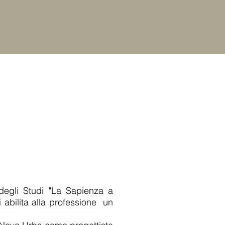
VIDEO
LINK UTILI
More...
 degli Studi "La Sapienza a
 abilita alla professione un