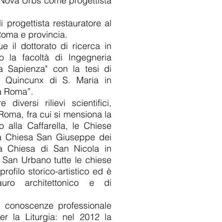
à Nova Urbs come progettista
 progettista restauratore al
 Roma e provincia.
 il dottorato di ricerca in
so la facoltà di Ingegneria
La Sapienza" con la tesi di
I Quincunx di S. Maria in
 a Roma”.
iversi rilievi scientifici,
a Roma, fra cui si mensiona la
 alla Caffarella, le Chiese
la Chiesa San Giuseppe dei
la Chiesa di San Nicola in
i San Urbano tutte le chiese
rofilo storico-artistico ed è
auro architettonico e di
i conoscenze professionale
per la Liturgia: nel 2012 la